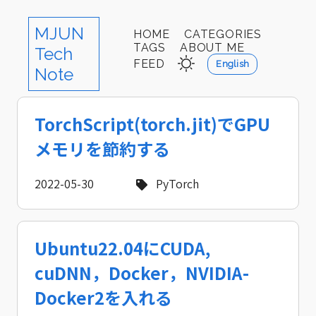
MJUN
HOME
CATEGORIES
TAGS
ABOUT ME
Tech
FEED
English
Note
TorchScript(torch.jit)でGPU
メモリを節約する
2022-05-30
PyTorch
Ubuntu22.04にCUDA,
cuDNN，Docker，NVIDIA-
Docker2を入れる