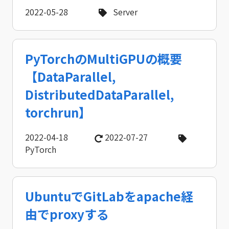
2022-05-28
Server
PyTorchのMultiGPUの概要
【DataParallel,
DistributedDataParallel,
torchrun】
2022-04-18
2022-07-27
PyTorch
UbuntuでGitLabをapache経
由でproxyする