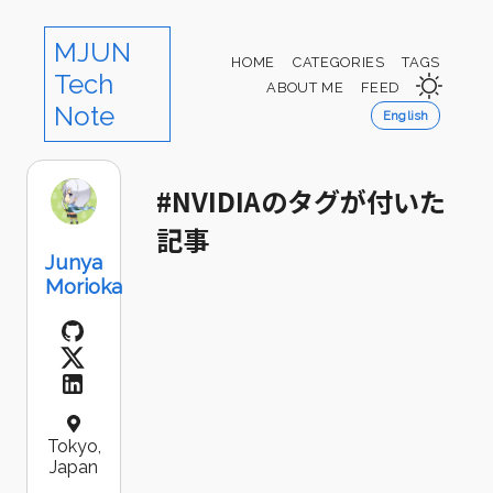
MJUN
HOME
CATEGORIES
TAGS
Tech
ABOUT ME
FEED
Note
English
#NVIDIAのタグが付いた
記事
Junya
Morioka
Tokyo,
Japan